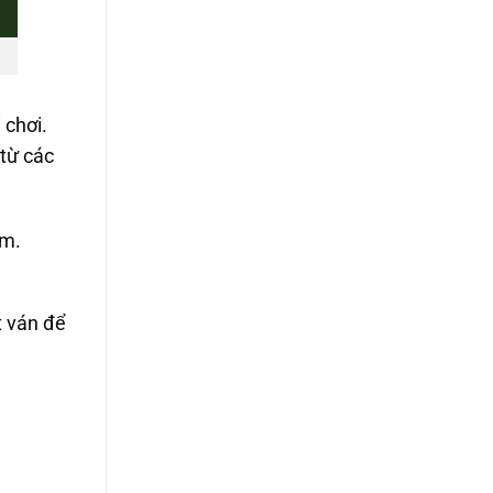
 chơi.
 từ các
ệm.
t ván để