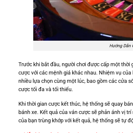
​Hướng Dẫn C
Trước khi bắt đầu, người chơi được cấp một thời 
cược với các mệnh giá khác nhau. Nhiệm vụ của b
nhiều lựa chọn cùng một lúc, bao gồm các cửa số 
cược tối đa và tối thiểu.
Khi thời gian cược kết thúc, hệ thống sẽ quay bánh
bánh xe. Kết quả của ván cược sẽ phản ánh vị tr
của bạn trùng khớp với kết quả, hệ thống sẽ tự đ