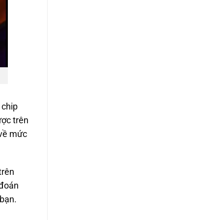
 chip
ược trên
 về mức
trên
 đoán
 bạn.