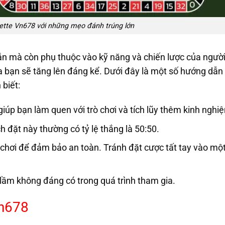
ette Vn678 với những mẹo đánh trúng lớn
ắn mà còn phụ thuộc vào kỹ năng và chiến lược của người
a bạn sẽ tăng lên đáng kể. Dưới đây là một số hướng dẫn
biết:
giúp bạn làm quen với trò chơi và tích lũy thêm kinh nghi
h đặt này thường có tỷ lệ thắng là 50:50.
 chơi để đảm bảo an toàn. Tránh đặt cược tất tay vào mộ
lầm không đáng có trong quá trình tham gia.
Vn678