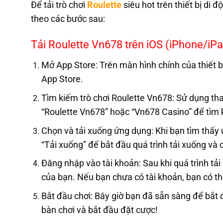
Để tải trò chơi
Roulette
siêu hot trên thiết bị di
theo các bước sau:
Tải Roulette Vn678 trên iOS (iPhone/iPa
Mở App Store: Trên màn hình chính của thiết 
App Store.
Tìm kiếm trò chơi Roulette Vn678: Sử dụng th
“Roulette Vn678” hoặc “Vn678 Casino” để tìm k
Chọn và tải xuống ứng dụng: Khi bạn tìm thấ
“Tải xuống” để bắt đầu quá trình tải xuống và c
Đăng nhập vào tài khoản: Sau khi quá trình t
của bạn. Nếu bạn chưa có tài khoản, bạn có th
Bắt đầu chơi: Bây giờ bạn đã sẵn sàng để bắt đ
bàn chơi và bắt đầu đặt cược!