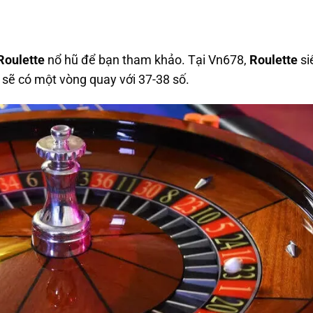
Roulette
nổ hũ để bạn tham khảo. Tại Vn678,
Roulette
si
sẽ có một vòng quay với 37-38 số.