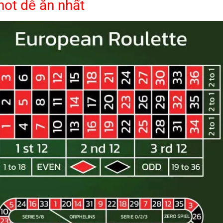
 hot dễ ăn nhất