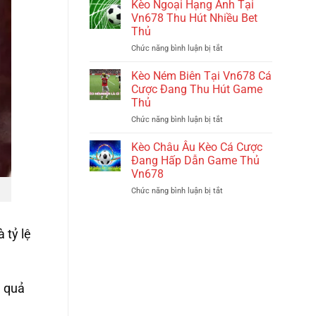
Penalty
Thu
Kèo Ngoại Hạng Anh Tại
Vn678
Hút
Vn678 Thu Hút Nhiều Bet
–
Nhiều
Thủ
Cá
Người
Chức năng bình luận bị tắt
ở
Cược
Chơi
Kèo
Siêu
Ngoại
Lôi
Kèo Ném Biên Tại Vn678 Cá
Hạng
Cuốn
Cược Đang Thu Hút Game
Anh
Cho
Thủ
Tại
Game
Chức năng bình luận bị tắt
ở
Vn678
Thủ
Kèo
Thu
Ném
Hút
Kèo Châu Âu Kèo Cá Cược
Biên
Nhiều
Đang Hấp Dẫn Game Thủ
Tại
Bet
Vn678
Vn678
Thủ
Chức năng bình luận bị tắt
ở
Cá
Kèo
Cược
Châu
Đang
Âu
Thu
 tỷ lệ
Kèo
Hút
Cá
Game
Cược
Thủ
Đang
a quả
Hấp
Dẫn
Game