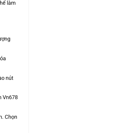
thể làm
tượng
hóa
ào nút
ản Vn678
nh. Chọn