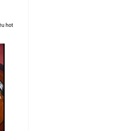
Thủ
Vn678
êu hot