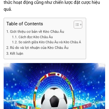
thức hoạt động cũng như chiến lược đặt cược hiệu
quả.
Table of Contents
Giới thiệu cơ bản về Kèo Châu Âu
Cách đọc Kèo Châu Âu
So sánh giữa Kèo Châu Âu và Kèo Châu Á
Rủ do và lợi nhuận của Kèo Châu Âu
Kết luận