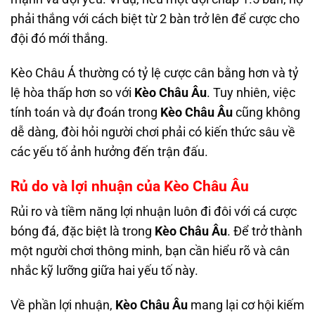
phải thắng với cách biệt từ 2 bàn trở lên để cược cho
đội đó mới thắng.
Kèo Châu Á thường có tỷ lệ cược cân bằng hơn và tỷ
lệ hòa thấp hơn so với
Kèo Châu Âu
. Tuy nhiên, việc
tính toán và dự đoán trong
Kèo Châu Âu
cũng không
dễ dàng, đòi hỏi người chơi phải có kiến thức sâu về
các yếu tố ảnh hưởng đến trận đấu.
Rủ do và lợi nhuận của Kèo Châu Âu
Rủi ro và tiềm năng lợi nhuận luôn đi đôi với cá cược
bóng đá, đặc biệt là trong
Kèo Châu Âu
. Để trở thành
một người chơi thông minh, bạn cần hiểu rõ và cân
nhắc kỹ lưỡng giữa hai yếu tố này.
Về phần lợi nhuận,
Kèo Châu
Âu
mang lại cơ hội kiếm