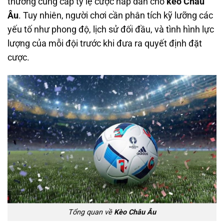
thường cung cấp tỷ lệ cược hấp dẫn cho
kèo Châu
Âu
. Tuy nhiên, người chơi cần phân tích kỹ lưỡng các
yếu tố như phong độ, lịch sử đối đầu, và tình hình lực
lượng của mỗi đội trước khi đưa ra quyết định đặt
cược.
Tổng quan về
Kèo Châu Âu