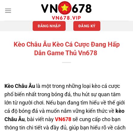
Chuyển
đến
nội
dung
ĐĂNG NHẬP
ĐĂNG KÝ
Kèo Châu Âu Kèo Cá Cược Đang Hấp
Dẫn Game Thủ Vn678
Kèo Châu Âu
là một trong những loại kèo cá cược
phổ biến nhất trong bóng đá, thu hút sự quan tâm
lớn từ người chơi. Nếu bạn đang tìm hiểu về thế giới
cá độ bóng đá và muốn nắm vững kiến thức về
kèo
Châu Âu
, bài viết này
VN678
sẽ cung cấp cho bạn
thông tin chi tiết và đầy đủ, giúp bạn hiểu rõ về cách