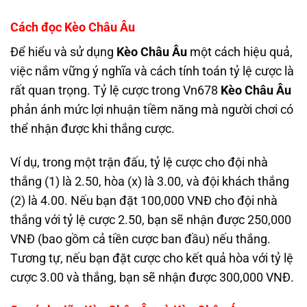
Cách đọc Kèo Châu Âu
Để hiểu và sử dụng
Kèo Châu Âu
một cách hiệu quả,
việc nắm vững ý nghĩa và cách tính toán tỷ lệ cược là
rất quan trọng. Tỷ lệ cược trong Vn678
Kèo Châu Âu
phản ánh mức lợi nhuận tiềm năng mà người chơi có
thể nhận được khi thắng cược.
Ví dụ, trong một trận đấu, tỷ lệ cược cho đội nhà
thắng (1) là 2.50, hòa (x) là 3.00, và đội khách thắng
(2) là 4.00. Nếu bạn đặt 100,000 VNĐ cho đội nhà
thắng với tỷ lệ cược 2.50, bạn sẽ nhận được 250,000
VNĐ (bao gồm cả tiền cược ban đầu) nếu thắng.
Tương tự, nếu bạn đặt cược cho kết quả hòa với tỷ lệ
cược 3.00 và thắng, bạn sẽ nhận được 300,000 VNĐ.