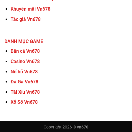
Khuyến mãi Vn678
Tác giả Vn678
DANH MỤC GAME
Bắn cá Vn678
Casino Vn678
Nổ hũ Vn678
Đá Gà Vn678
Tài Xỉu Vn678
Xổ Số Vn678
Copyright 2026 ©
vn678