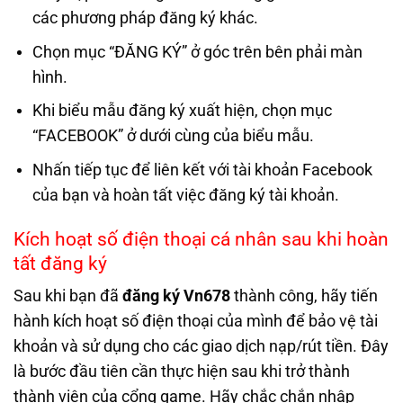
các phương pháp đăng ký khác.
Chọn mục “ĐĂNG KÝ” ở góc trên bên phải màn
hình.
Khi biểu mẫu đăng ký xuất hiện, chọn mục
“FACEBOOK” ở dưới cùng của biểu mẫu.
Nhấn tiếp tục để liên kết với tài khoản Facebook
của bạn và hoàn tất việc đăng ký tài khoản.
Kích hoạt số điện thoại cá nhân sau khi hoàn
tất đăng ký
Sau khi bạn đã
đăng ký Vn678
thành công, hãy tiến
hành kích hoạt số điện thoại của mình để bảo vệ tài
khoản và sử dụng cho các giao dịch nạp/rút tiền. Đây
là bước đầu tiên cần thực hiện sau khi trở thành
thành viên của cổng game. Hãy chắc chắn nhập