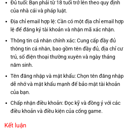
Đủ tuổi: Bạn phải từ 18 tuổi trở lên theo quy định
của nhà cái và pháp luật.
Địa chỉ email hợp lệ: Cần có một địa chỉ email hợp
lệ để đăng ký tài khoản và nhận mã xác nhận.
Thông tin cá nhân chính xác: Cung cấp đầy đủ
thông tin cá nhân, bao gồm tên đầy đủ, địa chỉ cư
trú, số điện thoại thường xuyên và ngày tháng
năm sinh.
Tên đăng nhập và mật khẩu: Chọn tên đăng nhập
dễ nhớ và mật khẩu mạnh để bảo mật tài khoản
của bạn.
Chấp nhận điều khoản: Đọc kỹ và đồng ý với các
điều khoản và điều kiện của cổng game.
Kết luận