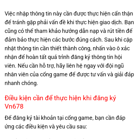
Việc nhập thông tin này cần được thực hiện cẩn thận
để tránh gặp phải vấn đề khi thực hiện giao dịch. Bạn
cũng có thể tham khảo hướng dẫn nạp và rút tiền để
đảm bảo thực hiện các bước đúng cách. Sau khi cập
nhật thông tin cần thiết thành công, nhấn vào ô xác
nhận để hoàn tất quá trình đăng ký thông tin hội
viên. Nếu cần hỗ trợ, hãy liên hệ ngay với đội ngũ
nhân viên của cổng game để được tư vấn và giải đáp
nhanh chóng.
Điều kiện cần để thực hiện khi đăng ký
Vn678
Để đăng ký tài khoản tại cổng game, bạn cần đáp
ứng các điều kiện và yêu cầu sau: