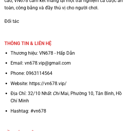
cao, VN678 cam kết mang lại một trải nghiệm cá cược an
toàn, công bằng và đầy thú vị cho người chơi.
Đối tác
THÔNG TIN & LIÊN HỆ
Thương hiệu: VN678 - Hấp Dẫn
Email:
vn678.vip@gmail.com
Phone: 0963114564
Website: https://vn678.vip/
Địa Chỉ: 32/10 Nhất
Chi
Mai, Phường 10, Tân Bình, Hồ
Chí Minh
Hashtag: #vn678