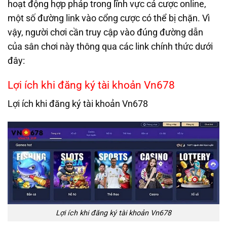
hoạt động hợp pháp trong lĩnh vực cá cược online,
một số đường link vào cổng cược có thể bị chặn. Vì
vậy, người chơi cần truy cập vào đúng đường dẫn
của sân chơi này thông qua các link chính thức dưới
đây:
Lợi ích khi đăng ký tài khoản Vn678
Lợi ích khi đăng ký tài khoản Vn678
Lợi ích khi đăng ký tài khoản Vn678