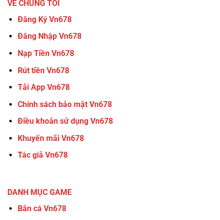
VỀ CHÚNG TÔI
Đăng Ký Vn678
Đăng Nhập Vn678
Nạp Tiền Vn678
Rút tiền Vn678
Tải App Vn678
Chính sách bảo mật Vn678
Điều khoản sử dụng Vn678
Khuyến mãi Vn678
Tác giả Vn678
DANH MỤC GAME
Bắn cá Vn678