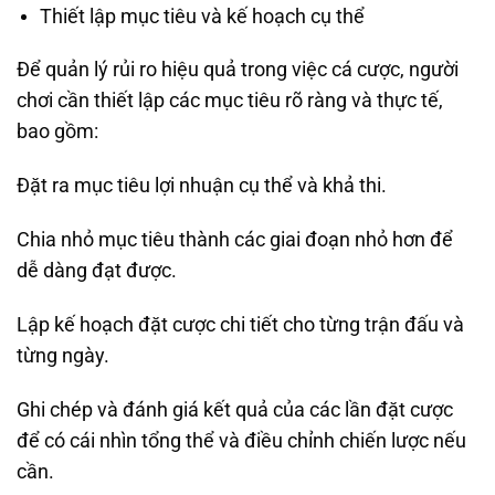
Thiết lập mục tiêu và kế hoạch cụ thể
Để quản lý rủi ro hiệu quả trong việc cá cược, người
chơi cần thiết lập các mục tiêu rõ ràng và thực tế,
bao gồm:
Đặt ra mục tiêu lợi nhuận cụ thể và khả thi.
Chia nhỏ mục tiêu thành các giai đoạn nhỏ hơn để
dễ dàng đạt được.
Lập kế hoạch đặt cược chi tiết cho từng trận đấu và
từng ngày.
Ghi chép và đánh giá kết quả của các lần đặt cược
để có cái nhìn tổng thể và điều chỉnh chiến lược nếu
cần.