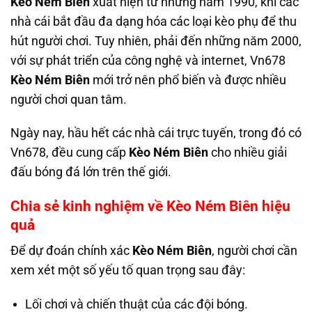
Kèo Ném Biên
xuất hiện từ những năm 1990, khi các
nhà cái bắt đầu đa dạng hóa các loại kèo phụ để thu
hút người chơi. Tuy nhiên, phải đến những năm 2000,
với sự phát triển của công nghệ và internet, Vn678
Kèo Ném Biên
mới trở nên phổ biến và được nhiều
người chơi quan tâm.
Ngày nay, hầu hết các nhà cái trực tuyến, trong đó có
Vn678, đều cung cấp
Kèo Ném
Biên
cho nhiều giải
đấu bóng đá lớn trên thế giới.
Chia sẻ kinh nghiệm về Kèo Ném Biên hiệu
quả
Để dự đoán chính xác
Kèo Ném Biên
, người chơi cần
xem xét một số yếu tố quan trọng sau đây:
Lối chơi và chiến thuật của các đội bóng.