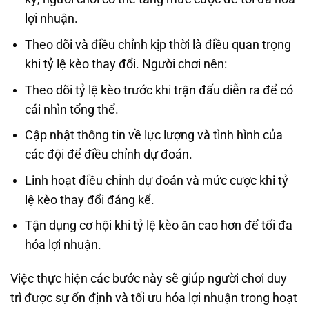
lợi nhuận.
Theo dõi và điều chỉnh kịp thời là điều quan trọng
khi tỷ lệ kèo thay đổi. Người chơi nên:
Theo dõi tỷ lệ kèo trước khi trận đấu diễn ra để có
cái nhìn tổng thể.
Cập nhật thông tin về lực lượng và tình hình của
các đội để điều chỉnh dự đoán.
Linh hoạt điều chỉnh dự đoán và mức cược khi tỷ
lệ kèo thay đổi đáng kể.
Tận dụng cơ hội khi tỷ lệ kèo ăn cao hơn để tối đa
hóa lợi nhuận.
Việc thực hiện các bước này sẽ giúp người chơi duy
trì được sự ổn định và tối ưu hóa lợi nhuận trong hoạt