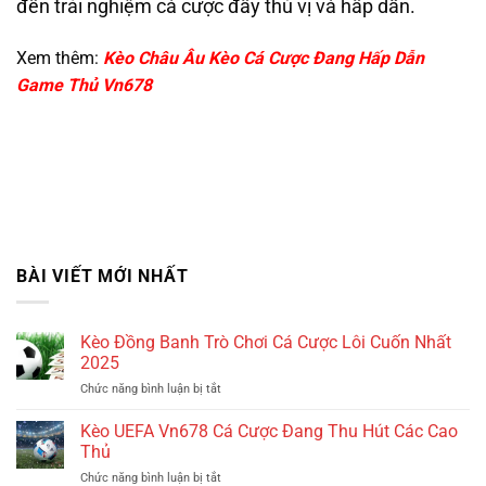
đến trải nghiệm cá cược đầy thú vị và hấp dẫn.
Xem thêm:
Kèo Châu Âu Kèo Cá Cược Đang Hấp Dẫn
Game Thủ Vn678
BÀI VIẾT MỚI NHẤT
Kèo Đồng Banh Trò Chơi Cá Cược Lôi Cuốn Nhất
2025
Chức năng bình luận bị tắt
ở
Kèo
Đồng
Kèo UEFA Vn678 Cá Cược Đang Thu Hút Các Cao
Banh
Thủ
Trò
Chức năng bình luận bị tắt
ở
Chơi