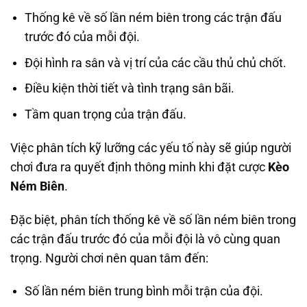
Thống kê về số lần ném biên trong các trận đấu
trước đó của mỗi đội.
Đội hình ra sân và vị trí của các cầu thủ chủ chốt.
Điều kiện thời tiết và tình trạng sân bãi.
Tầm quan trọng của trận đấu.
Việc phân tích kỹ lưỡng các yếu tố này sẽ giúp người
chơi đưa ra quyết định thông minh khi đặt cược
Kèo
Ném Biên
.
Đặc biệt, phân tích thống kê về số lần ném biên trong
các trận đấu trước đó của mỗi đội là vô cùng quan
trọng. Người chơi nên quan tâm đến:
Số lần ném biên trung bình mỗi trận của đội.