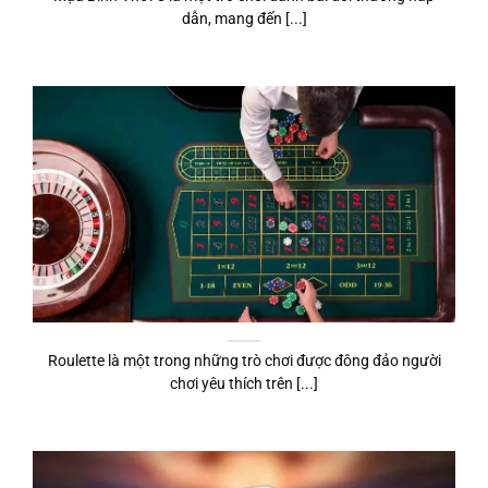
dẫn, mang đến [...]
Roulette là một trong những trò chơi được đông đảo người
chơi yêu thích trên [...]