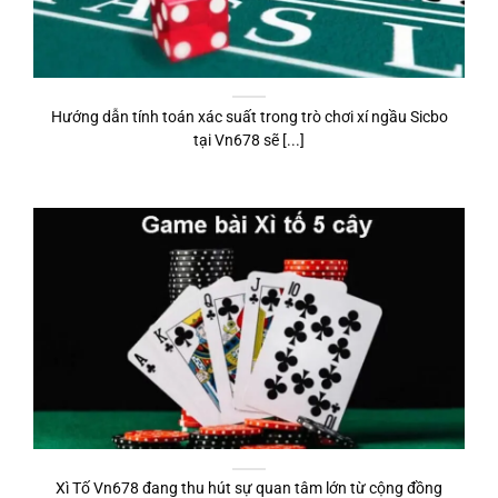
Hướng dẫn tính toán xác suất trong trò chơi xí ngầu Sicbo
tại Vn678 sẽ [...]
Xì Tố Vn678 đang thu hút sự quan tâm lớn từ cộng đồng