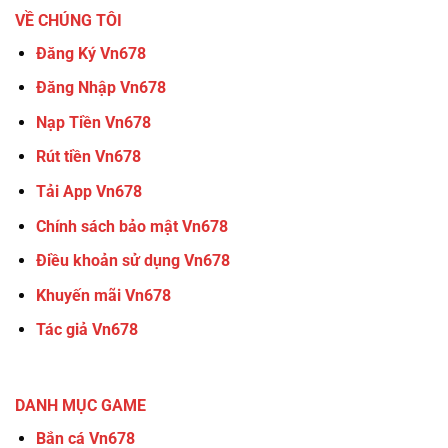
VỀ CHÚNG TÔI
Đăng Ký Vn678
Đăng Nhập Vn678
Nạp Tiền Vn678
Rút tiền Vn678
Tải App Vn678
Chính sách bảo mật Vn678
Điều khoản sử dụng Vn678
Khuyến mãi Vn678
Tác giả Vn678
DANH MỤC GAME
Bắn cá Vn678