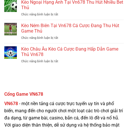
Penalty
Kèo Ngoại Hạng Anh Tại Vn678 Thu Hút Nhiều Bet
Đang
Cược
Vn678
Thu
Thủ
–
Hút
Chức năng bình luận bị tắt
ở
Cá
Nhiều
Kèo
Cược
Người
Ngoại
Kèo Ném Biên Tại Vn678 Cá Cược Đang Thu Hút
Siêu
Chơi
Hạng
Lôi
Game Thủ
Anh
Cuốn
Chức năng bình luận bị tắt
ở
Tại
Cho
Kèo
Vn678
Game
Ném
Kèo Châu Âu Kèo Cá Cược Đang Hấp Dẫn Game
Thu
Thủ
Biên
Hút
Thủ Vn678
Tại
Nhiều
Chức năng bình luận bị tắt
ở
Vn678
Bet
Kèo
Cá
Thủ
Châu
Cược
Âu
Đang
Kèo
Thu
Cá
Hút
Cược
Game
Cổng Game VN678
Đang
Thủ
Hấp
VN678
- một nền tảng cá cược trực tuyến uy tín và phổ
Dẫn
biến, mang đến cho người chơi một loạt các trò chơi giải trí
Game
Thủ
đa dạng, từ game bài, casino, bắn cá, đến lô đề và nổ hũ.
Vn678
Với giao diện thân thiện, dễ sử dụng và hệ thống bảo mật