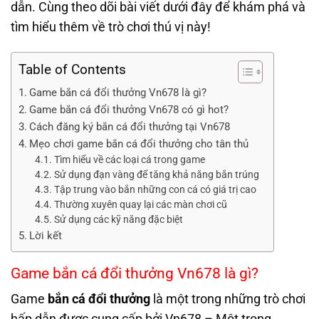
dẫn. Cùng theo dõi bài viết dưới đây để khám phá và
tìm hiểu thêm về trò chơi thú vị này!
Table of Contents
Game bắn cá đổi thưởng Vn678 là gì?
Game bắn cá đổi thưởng Vn678 có gì hot?
Cách đăng ký bắn cá đổi thưởng tại Vn678
Mẹo chơi game bắn cá đổi thưởng cho tân thủ
Tìm hiểu về các loại cá trong game
Sử dụng đạn vàng để tăng khả năng bắn trúng
Tập trung vào bắn những con cá có giá trị cao
Thường xuyên quay lại các màn chơi cũ
Sử dụng các kỹ năng đặc biệt
Lời kết
Game bắn cá đổi thưởng Vn678 là gì?
Game
bắn cá đổi thưởng
là một trong những trò chơi