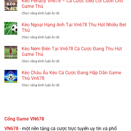
Kèo Penalty Vn678 – Cá Cược Siêu Lôi Cuốn Cho
Hút
Vn678
Hiệp
Game
Game Thủ
1
Thủ
Chức năng bình luận bị tắt
ở
Tại
Vn678
Kèo
VN678
Cá
Penalty
Kèo Ngoại Hạng Anh Tại Vn678 Thu Hút Nhiều Bet
Đang
Cược
Vn678
Thu
Thủ
–
Hút
Chức năng bình luận bị tắt
ở
Cá
Nhiều
Kèo
Cược
Người
Ngoại
Kèo Ném Biên Tại Vn678 Cá Cược Đang Thu Hút
Siêu
Chơi
Hạng
Lôi
Game Thủ
Anh
Cuốn
Chức năng bình luận bị tắt
ở
Tại
Cho
Kèo
Vn678
Game
Ném
Kèo Châu Âu Kèo Cá Cược Đang Hấp Dẫn Game
Thu
Thủ
Biên
Hút
Thủ Vn678
Tại
Nhiều
Chức năng bình luận bị tắt
ở
Vn678
Bet
Kèo
Cá
Thủ
Châu
Cược
Âu
Đang
Kèo
Thu
Cá
Hút
Cược
Game
Cổng Game VN678
Đang
Thủ
Hấp
VN678
- một nền tảng cá cược trực tuyến uy tín và phổ
Dẫn