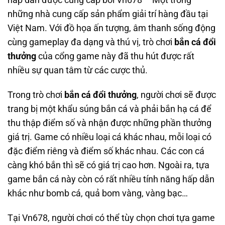
hấp dẫn được cung cấp bởi Vn678 – Một trong
những nhà cung cấp sản phẩm giải trí hàng đầu tại
Việt Nam. Với đồ họa ấn tượng, âm thanh sống động
cùng gameplay đa dạng và thú vị, trò chơi
bắn cá đổi
thưởng
của cổng game này đã thu hút được rất
nhiều sự quan tâm từ các cược thủ.
Trong trò chơi
bắn cá đổi thưởng
, người chơi sẽ được
trang bị một khẩu súng bắn cá và phải bắn hạ cá để
thu thập điểm số và nhận được những phần thưởng
giá trị. Game có nhiều loại cá khác nhau, mỗi loại có
đặc điểm riêng và điểm số khác nhau. Các con cá
càng khó bắn thì sẽ có giá trị cao hơn. Ngoài ra, tựa
game bắn cá này còn có rất nhiều tính năng hấp dẫn
khác như bomb cá, quả bom vàng, vàng bạc…
Tại Vn678, người chơi có thể tùy chọn chơi tựa game