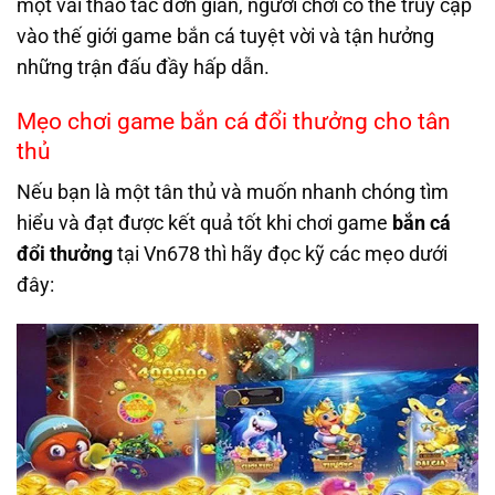
một vài thao tác đơn giản, người chơi có thể truy cập
vào thế giới game bắn cá tuyệt vời và tận hưởng
những trận đấu đầy hấp dẫn.
Mẹo chơi game bắn cá đổi thưởng cho tân
thủ
Nếu bạn là một tân thủ và muốn nhanh chóng tìm
hiểu và đạt được kết quả tốt khi chơi game
bắn cá
đổi thưởng
tại Vn678 thì hãy đọc kỹ các mẹo dưới
đây: