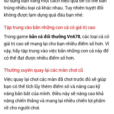
sử dụng đạn vàng một cách hiệu quả để có thể bắn
trúng nhiều loại cá khác nhau. Tuy nhiên tuyệt đối
không được lạm dụng quá đâu bạn nhé.
Tập trung vào bắn những con cá có giá trị cao
Trong game
bắn cá đổi thưởng Vn678
, các loại cá có
giá trị cao sẽ mang lại cho bạn nhiều điểm số hơn. Vì
vậy, hãy tập trung vào việc bắn những con cá này để
có thể đạt được nhiều điểm số hơn.
Thường xuyên quay lại các màn chơi cũ
Việc quay lại chơi các màn đã chơi trước đó sẽ giúp
bạn có thể tích lũy thêm điểm số và nâng cao kỹ
năng bắn bắt của mình. Điều này sẽ nâng cao khả
năng chiến thắng và mang lại nhiều chiến lợi phẩm
về cho người chơi.