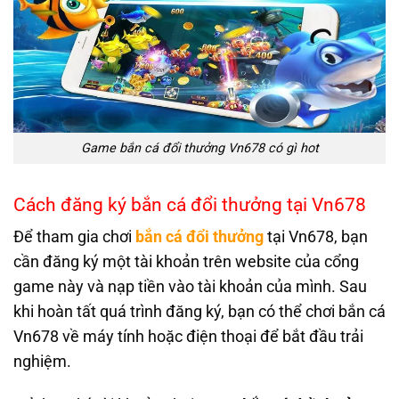
Game bắn cá đổi thưởng Vn678 có gì hot
Cách đăng ký bắn cá đổi thưởng tại Vn678
Để tham gia chơi
bắn cá đổi thưởng
tại Vn678, bạn
cần đăng ký một tài khoản trên website của cổng
game này và nạp tiền vào tài khoản của mình. Sau
khi hoàn tất quá trình đăng ký, bạn có thể chơi bắn cá
Vn678 về máy tính hoặc điện thoại để bắt đầu trải
nghiệm.