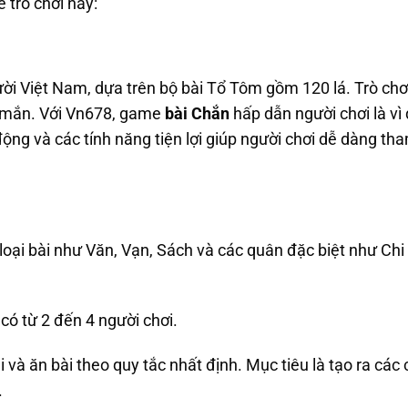
 trò chơi này:
ười Việt Nam, dựa trên bộ bài Tổ Tôm gồm 120 lá. Trò chơ
y mắn. Với Vn678, game
bài Chắn
hấp dẫn người chơi là vì
ng và các tính năng tiện lợi giúp người chơi dễ dàng tha
loại bài như Văn, Vạn, Sách và các quân đặc biệt như Chi 
có từ 2 đến 4 người chơi.
 và ăn bài theo quy tắc nhất định. Mục tiêu là tạo ra các 
.