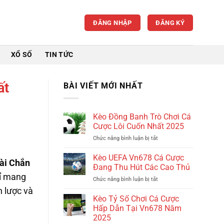
ĐĂNG NHẬP
ĐĂNG KÝ
XỔ SỐ
TIN TỨC
ất
BÀI VIẾT MỚI NHẤT
Kèo Đồng Banh Trò Chơi Cá
Cược Lôi Cuốn Nhất 2025
Chức năng bình luận bị tắt
ở
Kèo
Đồng
Kèo UEFA Vn678 Cá Cược
ài Chắn
Banh
Đang Thu Hút Các Cao Thủ
Trò
hỉ mang
Chức năng bình luận bị tắt
ở
Chơi
Kèo
Cá
n lược và
UEFA
Kèo Tỷ Số Chơi Cá Cược
Cược
Vn678
Lôi
Hấp Dẫn Tại Vn678 Năm
Cá
Cuốn
2025
Cược
Nhất