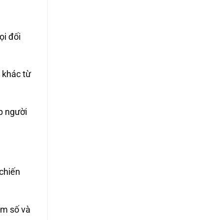
ọi đối
 khác từ
p người
chiến
ểm số và