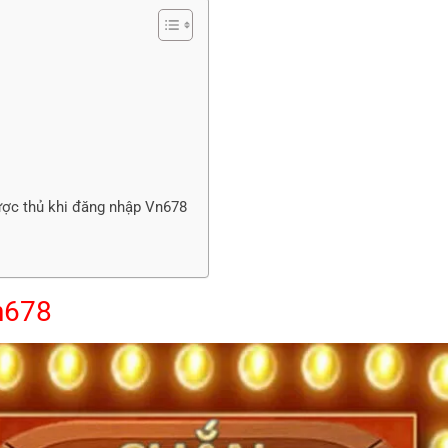
cược thủ khi đăng nhập Vn678
n678